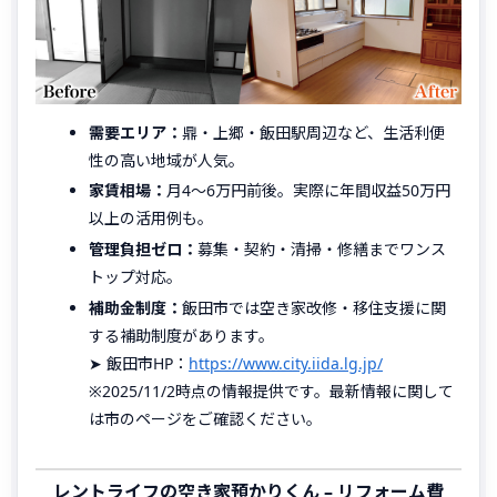
需要エリア：
鼎・上郷・飯田駅周辺など、生活利便
性の高い地域が人気。
家賃相場：
月4〜6万円前後。実際に年間収益50万円
以上の活用例も。
管理負担ゼロ：
募集・契約・清掃・修繕までワンス
トップ対応。
補助金制度：
飯田市では空き家改修・移住支援に関
する補助制度があります。
➤ 飯田市HP：
https://www.city.iida.lg.jp/
※2025/11/2時点の情報提供です。最新情報に関して
は市のページをご確認ください。
レントライフの空き家預かりくん – リフォーム費