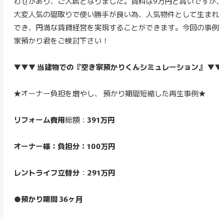
わせがあり、ご入居となりました。賃料は9万円と高いですが
大変人気の間取りで使い勝手が良い為、人気物件として生まれ
でき、円満な賃貸経営を実現することができます。今回の事例
家預かり君をご検討下さい！
▼▼▼ 当建物での『空き家預かりくんシミュレーション』 ▼
★オーナー負担を増やし、 預かり期間短縮した再生事例★
リフォーム費用
総額：
391万円
オーナー様：負担分：100万円
レントライフ立替分
：
291万円
●預かり期間 36ヶ月