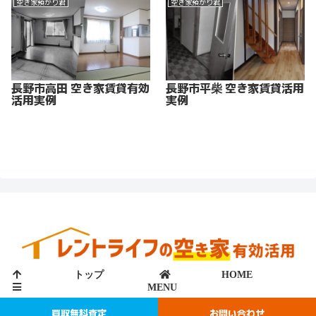
空き家預かり君
空き家預かり君
長野市高田 空き家賃貸有効
長野市平柴 空き家賃貸活用
活用実例
実例
トップ
HOME
MENU
© 2021 レントライフの空き家サイト.
買取無料査定
お問い合わせ