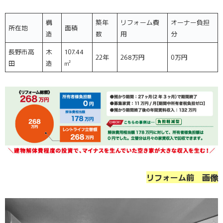
構
築年
リフォーム費
オーナー負担
所在地
面積
造
数
用
分
長野市高
木
107.44
22年
268万円
0万円
田
造
㎡
リフォーム前 画像